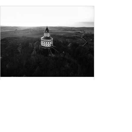
Zámek Humprecht
30. 6. 2023
Minut čtení: 1
Zpřístupnění zámku od 1.
července 2023
Vážení a milí návštěvníci, s ohledem na
komplikace při dokončování generální
rekonstrukce zámku bude Humprecht