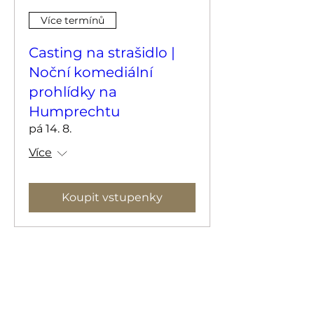
Více termínů
Casting na strašidlo |
Noční komediální
prohlídky na
Humprechtu
pá 14. 8.
Více
Koupit vstupenky