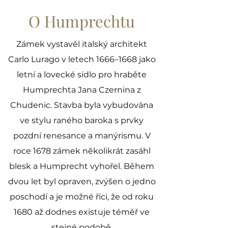
O Humprechtu
Zámek vystavěl italský architekt
Carlo Lurago v letech 1666–1668 jako
letní a lovecké sídlo pro hraběte
Humprechta Jana Czernina z
Chudenic. Stavba byla vybudována
ve stylu raného baroka s prvky
pozdní renesance a manýrismu. V
roce 1678 zámek několikrát zasáhl
blesk a Humprecht vyhořel. Během
dvou let byl opraven, zvýšen o jedno
poschodí a je možné říci, že od roku
1680 až dodnes existuje téměř ve
stejné podobě.