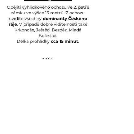
Obejití vyhlídkového ochozu ve 2. patře
zámku ve výšce 13 metrů. Z ochozu
uvidíte všechny
dominanty Českého
ráje
. V případě dobré viditelnosti také
Krkonoše, Ještěd, Bezděz, Mladá
Boleslav.
Délka prohlídky
cca 15 minut
.
Věž
Vyhlídkový okruh do místnosti pod
střechou s půlměsícem
s
pohledem do historického krovu
střechy
a vyhlídkou do okolí
zámku.
Délka trvání prohlídky
cca 25 minut
.
Lovectví
Nová expozice ve druhém poschodí