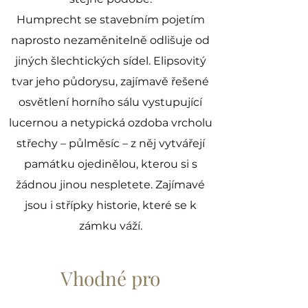
Humprecht se stavebním pojetím
naprosto nezaměnitelně odlišuje od
jiných šlechtických sídel. Elipsovitý
tvar jeho půdorysu, zajímavě řešené
osvětlení horního sálu vystupující
lucernou a netypická ozdoba vrcholu
střechy – půlměsíc – z něj vytvářejí
památku ojedinělou, kterou si s
žádnou jinou nespletete. Zajímavé
jsou i střípky historie, které se k
zámku váží.
Vhodné pro