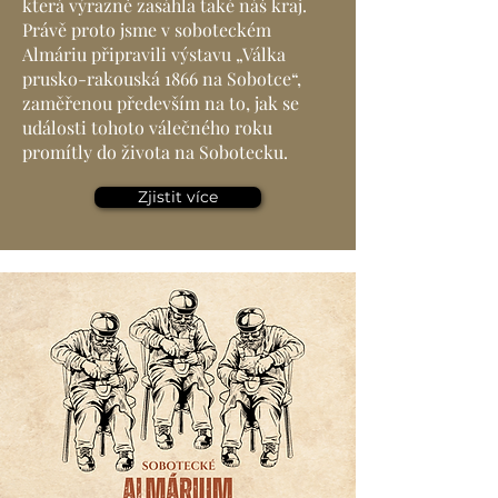
která výrazně zasáhla také náš kraj.
Právě proto jsme v soboteckém
Almáriu připravili výstavu „Válka
prusko-rakouská 1866 na Sobotce“,
zaměřenou především na to, jak se
události tohoto válečného roku
promítly do života na Sobotecku.
Zjistit více