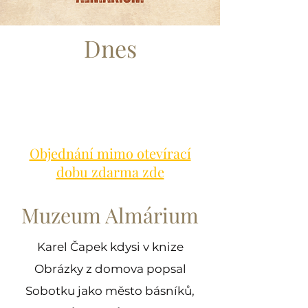
Dnes
Objednání mimo otevírací
dobu zdarma zde
Muzeum Almárium
Karel Čapek kdysi v knize
Obrázky z domova popsal
Sobotku jako město básníků,