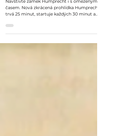
minut
Navštivte zámek Humprecht i s omezeným
časem. Nová zkrácená prohlídka Humprecht
trvá 25 minut, startuje každých 30 minut a
ukáže to nejzajímavější z hlavního okruhu.