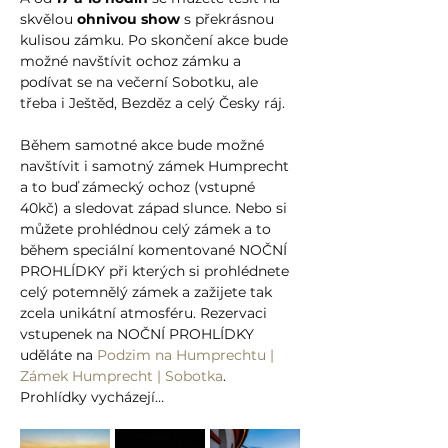
skvělou 
ohnivou show
 s překrásnou 
kulisou zámku. Po skončení akce bude 
možné navštívit ochoz zámku a 
podívat se na večerní Sobotku, ale 
třeba i Ještěd, Bezděz a celý Česky ráj.
Během samotné akce bude možné 
navštívit i samotný zámek Humprecht 
a to buď zámecký ochoz (vstupné 
40kč) a sledovat západ slunce. Nebo si 
můžete prohlédnou celý zámek a to 
během speciální komentované NOČNÍ 
PROHLÍDKY při kterých si prohlédnete 
celý potemnělý zámek a zažijete tak 
zcela unikátní atmosféru. Rezervaci 
vstupenek na NOČNÍ PROHLÍDKY 
uděláte na 
Podzim na Humprechtu | 
Zámek Humprecht | Sobotka
. 
Prohlídky vycházejí…