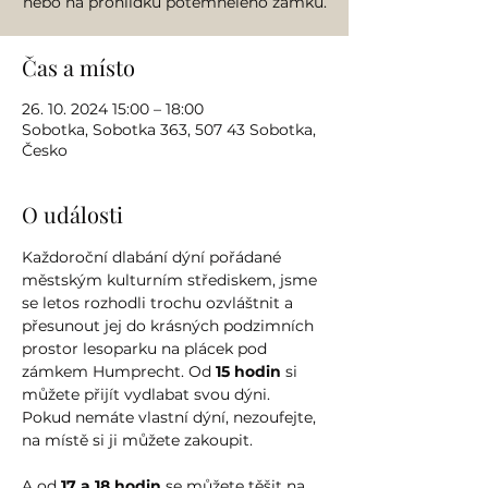
nebo na prohlídku potemnělého zámku.
Čas a místo
26. 10. 2024 15:00 – 18:00
Sobotka, Sobotka 363, 507 43 Sobotka,
Česko
O události
Každoroční dlabání dýní pořádané 
městským kulturním střediskem, jsme 
se letos rozhodli trochu ozvláštnit a 
přesunout jej do krásných podzimních 
prostor lesoparku na plácek pod 
zámkem Humprecht. Od 
15 hodin
 si 
můžete přijít vydlabat svou dýni. 
Pokud nemáte vlastní dýní, nezoufejte, 
na místě si ji můžete zakoupit. 
A od 
17 a 18 hodin
 se můžete těšit na 