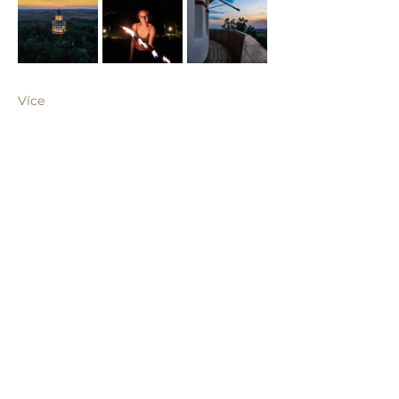
Více
Sdílet událost
info@humprecht.cz