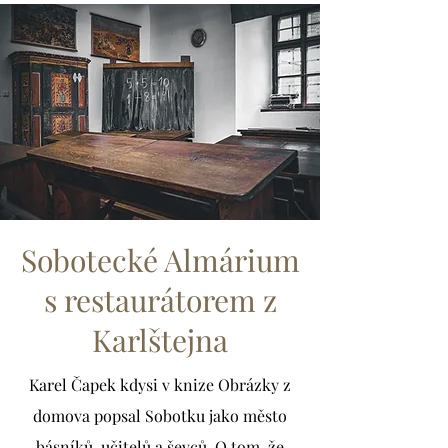
Sobotecké Almárium
s restaurátorem z
Karlštejna
Karel Čapek kdysi v knize Obrázky z
domova popsal Sobotku jako město
básníků, učitelů a ševců. O tom, že