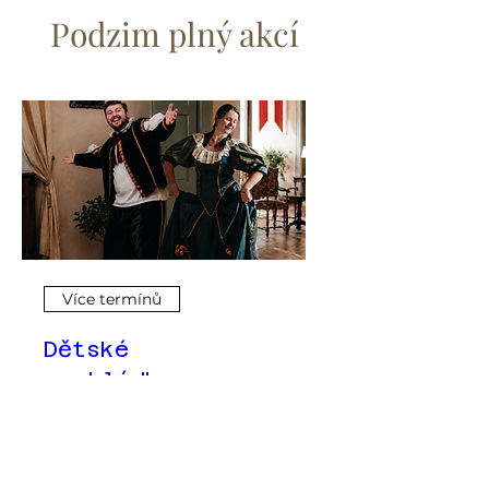
Podzim plný akcí
Více termínů
Dětské
prohlídky:
Tajemství
ztraceného klíče
na Humprechtu