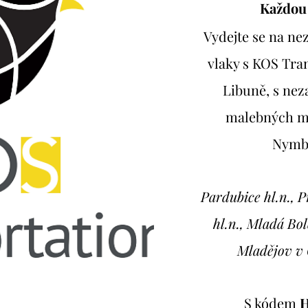
Každou 
Vydejte se na n
vlaky s KOS Tra
Libuně, s ne
malebných mě
Nymbu
Pardubice hl.n., 
hl.n., Mladá Bol
Mladějov v 
S kódem
H