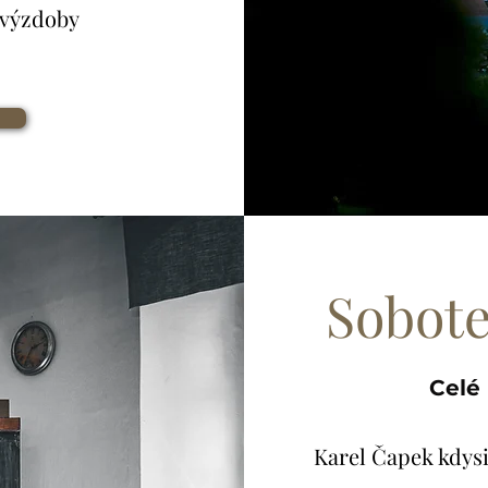
 výzdoby
Sobot
Celé 
Karel Čapek kdys