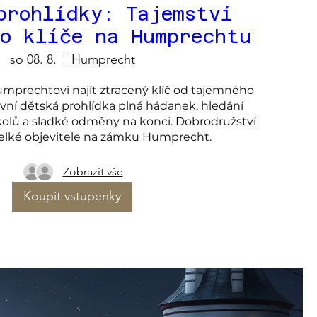
prohlídky: Tajemství
ho klíče na Humprechtu
so 08. 8.
Humprecht
prechtovi najít ztracený klíč od tajemného 
ivní dětská prohlídka plná hádanek, hledání 
kolů a sladké odměny na konci. Dobrodružství 
velké objevitele na zámku Humprecht.
Zobrazit vše
Koupit vstupenky