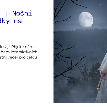
 | Noční
dky na
sají! Přijďte nám 
hem interaktivních 
ní večer pro celou 