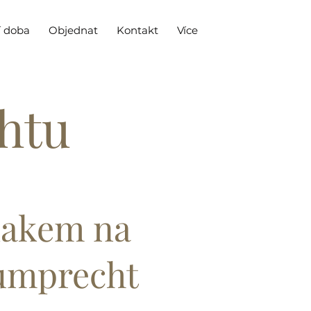
í doba
Objednat
Kontakt
Více
chtu
lakem na
umprecht