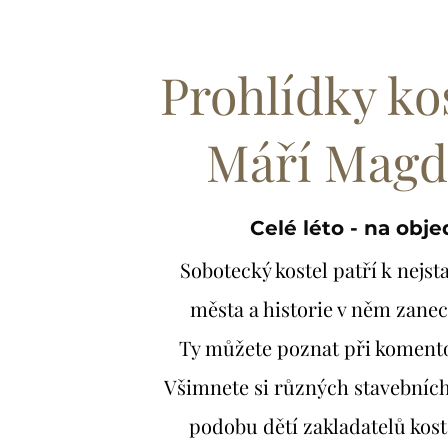
Prohlídky kos
Máří Magd
Celé léto - na obj
Sobotecký kostel patří k nej
města a historie v něm zanec
Ty můžete poznat při koment
Všimnete si různých stavebních
podobu dětí zakladatelů kost