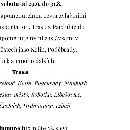
sobotu od 29.6. do 31.8.
ezapomenutelnou cestu zvláštními
nsportation. Trasu z Pardubic do
zapomenutelnými zastávkami v
stech jako Kolín, Poděbrady,
rk a mnoho dalších.
Trasa
:
Přelouč, Kolín, Poděbrady, Nymburk
eslav město, Sobotka, Libošovice,
Čechách, Hrdoňovice, Libuň.
umprecht5
máte 5% slevu