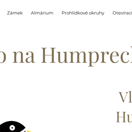
Zámek
Almárium
Prohlídkové okruhy
Otevírac
o na Humpre
V
H