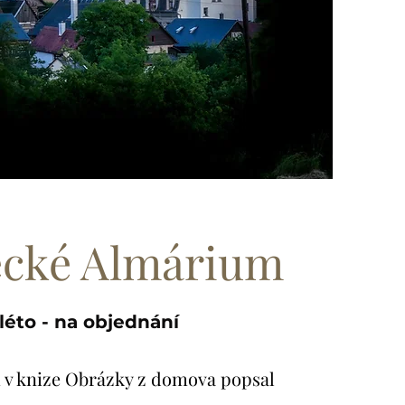
ecké Almárium
léto - na objednání
i v knize Obrázky z domova popsal