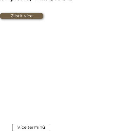
Zjistit více
Více termínů