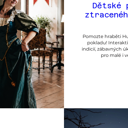
Dětské 
ztracené
Pomozte hraběti Hum
pokladu! Interakt
indicií, zábavných ú
pro malé i 