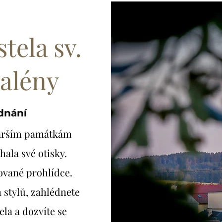
tela sv.
alény
ednání
starším památkám
hala své otisky.
ované prohlídce.
 stylů, zahlédnete
ela a dozvíte se