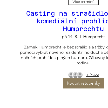
Více termínů
Casting na strašidlo
komediální prohlí
Humprechtu
pá 14. 8.
Humprecht
Zámek Humprecht je bez strašidla a tržby kle
pomoci vybrat nového rezidentního ducha bě
nočních prohlídek plných humoru. Zábavný let
rodinu!
+ 9 více
Koupit vstupenky