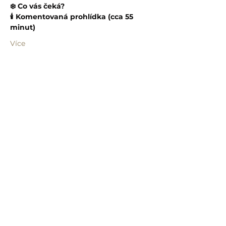
❄️ Co vás čeká?
🕯️ Komentovaná prohlídka (cca 55 
minut)
Více
Sdílet událost
info@humprecht.cz
+420 493 571 583