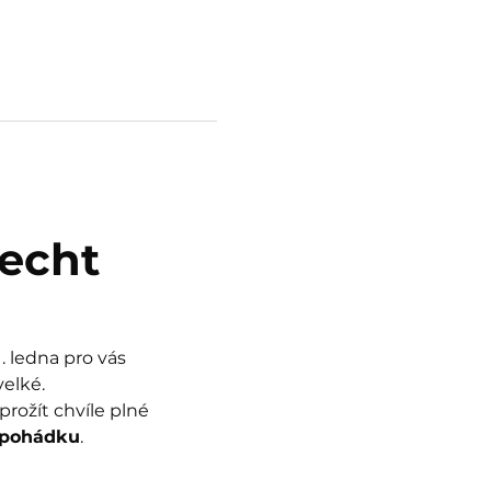
echt
 ledna pro vás 
velké.
rožít chvíle plné 
 pohádku
.