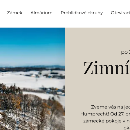
Zámek
Almárium
Prohlídkové okruhy
Otevírac
po 
Zimní
Zveme vás na je
Humprecht! Od 27. pr
zámecké pokoje v ne
ok