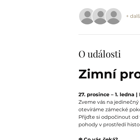
+ dalš
O události
Zimní pr
27. prosince – 1. ledna 
Zveme vás na jedinečný z
otevíráme zámecké pokoje
Přijďte si odpočinout od
pohody v prostředí histo
❄️ Co vás čeká?