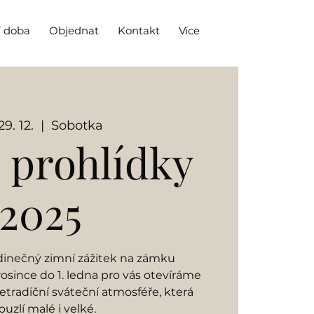
í doba
Objednat
Kontakt
Více
29. 12.
  |  
Sobotka
 prohlídky
2025
dinečný zimní zážitek na zámku
osince do 1. ledna pro vás otevíráme
tradiční sváteční atmosféře, která
ouzlí malé i velké.