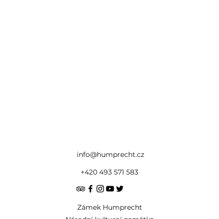
info@humprecht.cz
+420 493 571 583
Zámek Humprecht