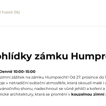
í hosté (16)
ohlídky zámku Humpr
| Denně 10:00–15:00
imní zážitek na zámku Humprecht! Od 27. prosince do 1.
 v netradiční sváteční atmosféře, která okouzlí malé i 
 vánočního shonu, nadechnout se vůně jehličí a koření a p
rické architektury, která se promění v 
kouzelnou zimní