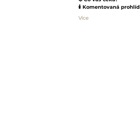
🕯️ Komentovaná prohlíd
Více