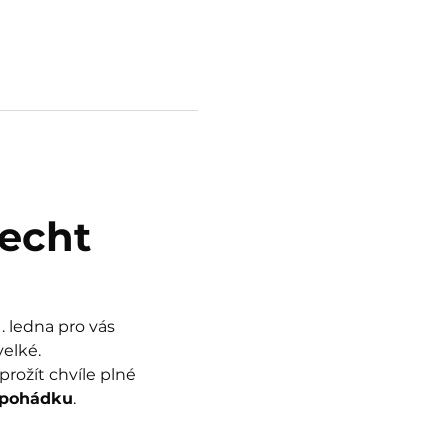
echt
 ledna pro vás 
velké.
rožít chvíle plné 
 pohádku
.