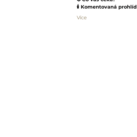
🕯️ Komentovaná prohlíd
Více