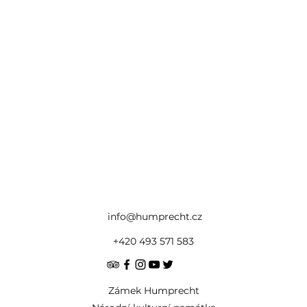
info@humprecht.cz
+420 493 571 583
Zámek Humprecht