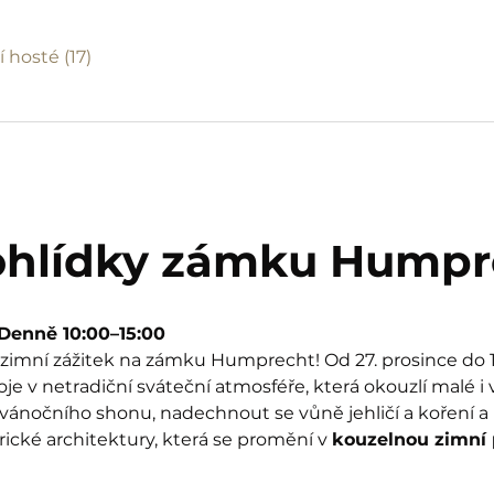
í hosté (17)
ohlídky zámku Humpr
| Denně 10:00–15:00
imní zážitek na zámku Humprecht! Od 27. prosince do 1.
 v netradiční sváteční atmosféře, která okouzlí malé i 
 vánočního shonu, nadechnout se vůně jehličí a koření a p
rické architektury, která se promění v 
kouzelnou zimní