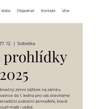
í doba
Objednat
Kontakt
Více
27. 12.
  |  
Sobotka
 prohlídky
2025
dinečný zimní zážitek na zámku
osince do 1. ledna pro vás otevíráme
tradiční sváteční atmosféře, která
ouzlí malé i velké.