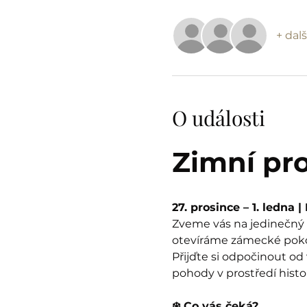
+ dalš
O události
Zimní pr
27. prosince – 1. ledna 
Zveme vás na jedinečný z
otevíráme zámecké pokoje
Přijďte si odpočinout od
pohody v prostředí histo
❄️ Co vás čeká?