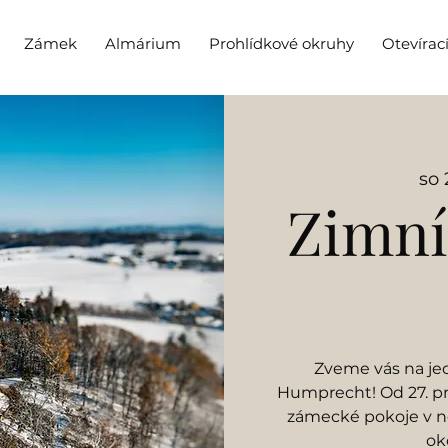
Zámek
Almárium
Prohlídkové okruhy
Otevírac
so 
Zimní
Zveme vás na je
Humprecht! Od 27. pr
zámecké pokoje v ne
ok