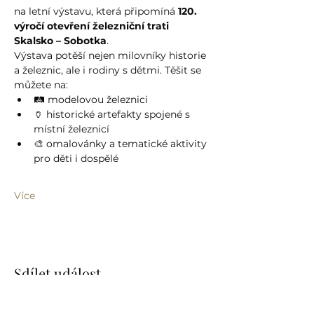
na letní výstavu, která připomíná 
120. 
výročí otevření železniční trati 
Skalsko – Sobotka
.
Výstava potěší nejen milovníky historie 
a železnic, ale i rodiny s dětmi. Těšit se 
můžete na:
🛤️ modelovou železnici
🏺 historické artefakty spojené s 
místní železnicí
🎨 omalovánky a tematické aktivity 
pro děti i dospělé
Více
Sdílet událost