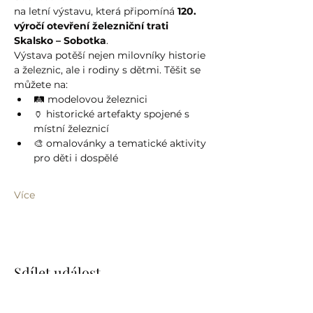
na letní výstavu, která připomíná 
120. 
výročí otevření železniční trati 
Skalsko – Sobotka
.
Výstava potěší nejen milovníky historie 
a železnic, ale i rodiny s dětmi. Těšit se 
můžete na:
🛤️ modelovou železnici
🏺 historické artefakty spojené s 
místní železnicí
🎨 omalovánky a tematické aktivity 
pro děti i dospělé
Více
Sdílet událost