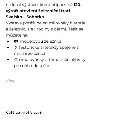
na letní výstavu, která připomíná 
120. 
výročí otevření železniční trati 
Skalsko – Sobotka
.
Výstava potěší nejen milovníky historie 
a železnic, ale i rodiny s dětmi. Těšit se 
můžete na:
🛤️ modelovou železnici
🏺 historické artefakty spojené s 
místní železnicí
🎨 omalovánky a tematické aktivity 
pro děti i dospělé
Více
Sdílet událost