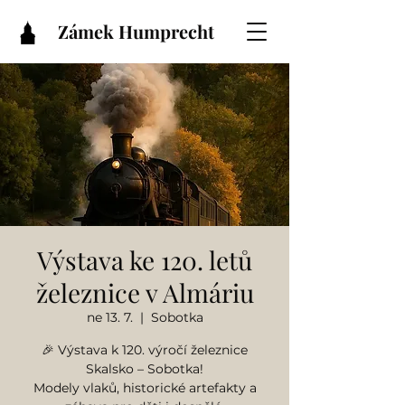
Zámek Humprecht
Výstava ke 120. letů
železnice v Almáriu
ne 13. 7.
  |  
Sobotka
🎉 Výstava k 120. výročí železnice
Skalsko – Sobotka!
Modely vlaků, historické artefakty a