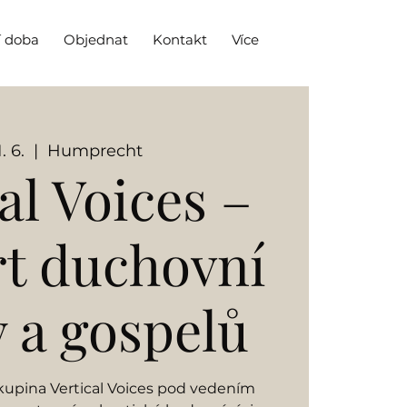
í doba
Objednat
Kontakt
Více
. 6.
  |  
Humprecht
al Voices –
t duchovní
 a gospelů
upina Vertical Voices pod vedením