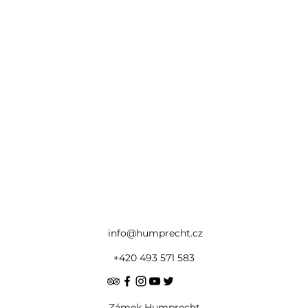
info@humprecht.cz
+420 493 571 583
Zámek Humprecht