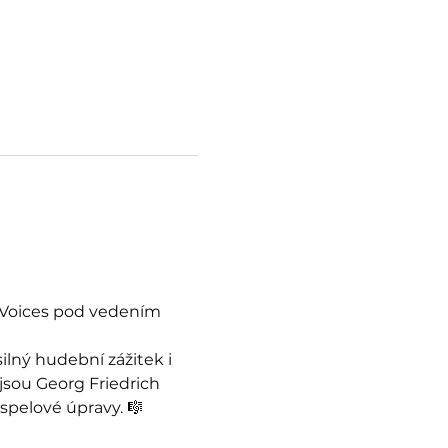
l Voices pod vedením 
lný hudební zážitek i 
sou Georg Friedrich 
spelové úpravy. 🎼