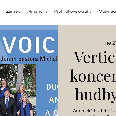
Zámek
Almárium
Prohlídkové okruhy
Otevírac
ne 21
Vertic
koncer
hudby
Americká hudební sk