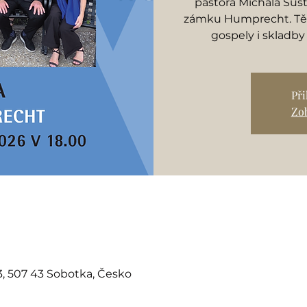
pastora Michala Šust
zámku Humprecht. Těš
gospely i skladby
Př
Zob
, 507 43 Sobotka, Česko