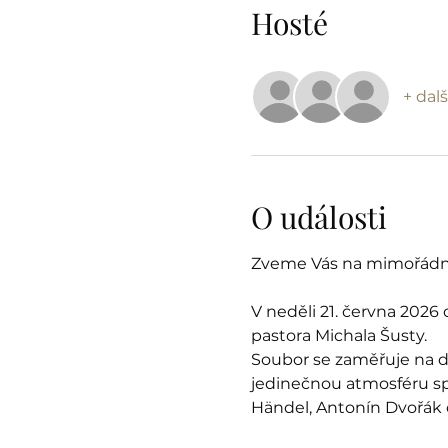
Hosté
+ dalš
O události
Zveme Vás na mimořádn
V neděli 21. června 2026
pastora Michala Šusty. 
Soubor se zaměřuje na du
jedinečnou atmosféru sp
Händel, Antonín Dvořák č