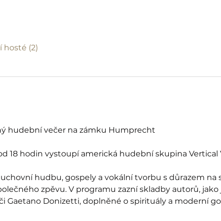
í hosté (2)
ý hudební večer na zámku Humprecht
 od 18 hodin vystoupí americká hudební skupina Vertica
chovní hudbu, gospely a vokální tvorbu s důrazem na si
olečného zpěvu. V programu zazní skladby autorů, jako j
i Gaetano Donizetti, doplněné o spirituály a moderní go