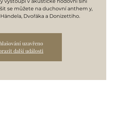
y vystoupí v akustické hodovní síni
it se můžete na duchovní anthem y,
 Händela, Dvořáka a Donizettiho.
ihlašování uzavřeno
razit další události