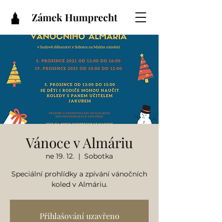
Zámek Humprecht
Vánoce v Almáriu
ne 19. 12.
  |  
Sobotka
Speciální prohlídky a zpívání vánočních
koled v Almáriu.
Přihlašování uzavřeno