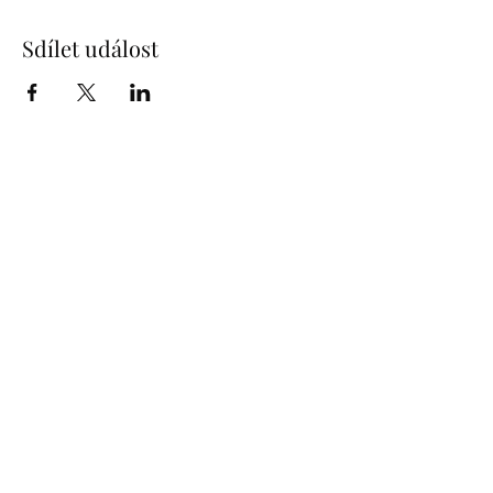
Sdílet událost
info@humprecht.cz
+420 493 571 583
Zámek Humprecht