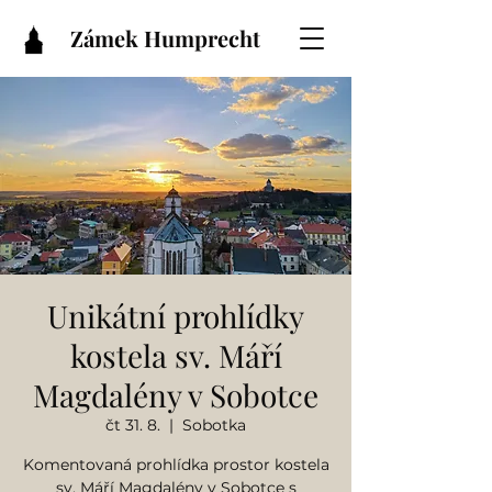
Zámek Humprecht
Unikátní prohlídky
kostela sv. Máří
Magdalény v Sobotce
čt 31. 8.
  |  
Sobotka
Komentovaná prohlídka prostor kostela
sv. Máří Magdalény v Sobotce s