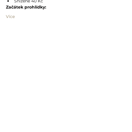
Snížené 40 Kč
Začátek prohlídky:
Více
Sdílet událost
info@humprecht.cz
+420 493 571 583