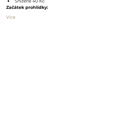
Snížené 40 Kč
Začátek prohlídky:
Více
Sdílet událost
info@humprecht.cz
+420 493 571 583