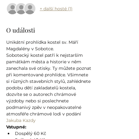
+ další hosté (1)
O události
Unikátní prohlídka kostel sv. Máří 
Magdalény v Sobotce.
Sobotecký kostel patří k nejstarším 
památkám města a historie v něm 
zanechala své otisky. Ty můžete poznat 
při komentované prohlídce. Všimnete 
si různých stavebních stylů, zahlédnete 
podobu dětí zakladatelů kostela, 
dozvíte se o autorech chrámové 
výzdoby nebo si poslechnete 
podmanivý zpěv v neopakovatelné 
atmosféře chrámové lodi v podání 
Jakuba Kazdy
Vstupné:
Dospělý 60 Kč