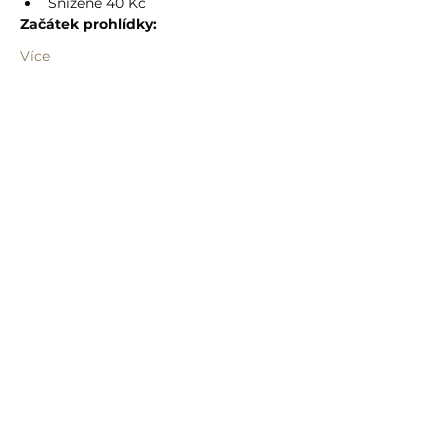
Snížené 40 Kč
Začátek prohlídky:
Více
Sdílet událost
info@humprecht.cz
+420 493 571 583