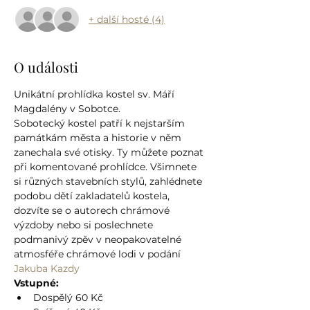
+ další hosté (4)
O události
Unikátní prohlídka kostel sv. Máří 
Magdalény v Sobotce.
Sobotecký kostel patří k nejstarším 
památkám města a historie v něm 
zanechala své otisky. Ty můžete poznat 
při komentované prohlídce. Všimnete 
si různých stavebních stylů, zahlédnete 
podobu dětí zakladatelů kostela, 
dozvíte se o autorech chrámové 
výzdoby nebo si poslechnete 
podmanivý zpěv v neopakovatelné 
atmosféře chrámové lodi v podání 
Jakuba Kazdy
Vstupné:
Dospělý 60 Kč