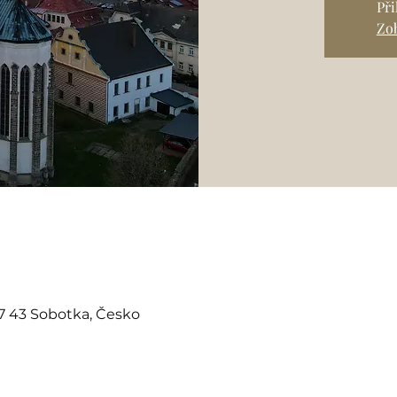
Př
Zob
07 43 Sobotka, Česko