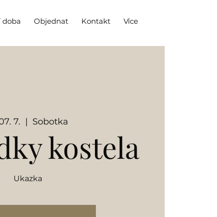
í doba
Objednat
Kontakt
Více
07. 7.
  |  
Sobotka
dky kostela
Ukazka