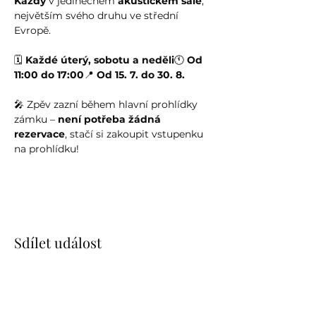
Kazdy
 v jedinečném 
akustickém sále
, 
největším svého druhu ve střední 
Evropě.
🗓️ 
Každé úterý, sobotu a neděli
🕚 
Od 
11:00 do 17:00
📍 
Od 15. 7. do 30. 8.
🎤 Zpěv zazní během hlavní prohlídky 
zámku – 
není potřeba žádná 
rezervace
, stačí si zakoupit vstupenku 
na prohlídku!
Sdílet událost