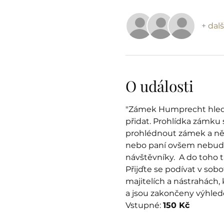
+ dalš
O události
"Zámek Humprecht hledá n
přidat. Prohlídka zámku 
prohlédnout zámek a ně
nebo paní ovšem nebude 
návštěvníky.  A do toho 
Přijďte se podívat v sob
majitelích a nástrahách, 
a jsou zakončeny výhle
Vstupné: 
150 Kč