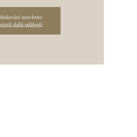
ihlašování uzavřeno
razit další události