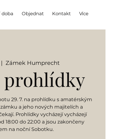
í doba
Objednat
Kontakt
Více
 |  
Zámek Humprecht
 prohlídky
obotu 29. 7. na prohlídku s amatérským
 zámku a jeho nových majitelích a
čekají. Prohlídky vycházejí vycházejí
d 18:00 do 22:00 a jsou zakončeny
em na noční Sobotku.