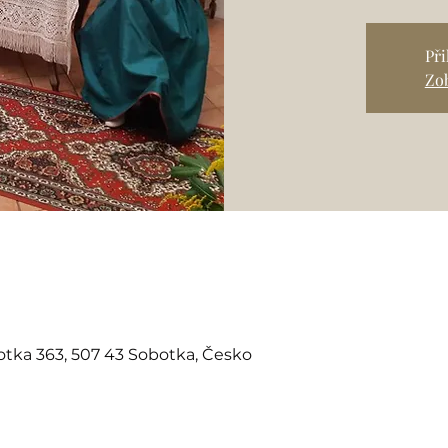
Př
Zob
ka 363, 507 43 Sobotka, Česko