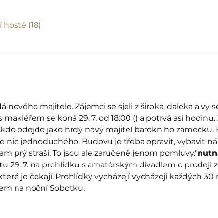
í hosté (18)
ového majitele. Zájemci se sjeli z široka, daleka a vy 
s makléřem se koná 29. 7. od 18:00 (
) a potrvá asi hodinu
kdo odejde jako hrdý nový majitel barokního zámečku
nic jednoduchého. Budovu je třeba opravit, vybavit náb
tam prý straší. To jsou ale zaručeně jenom pomluvy."
nutn
otu 29. 7. na prohlídku s amatérským divadlem o prodeji
které je čekají. Prohlídky vycházejí vycházejí každých 30
dem na noční Sobotku.