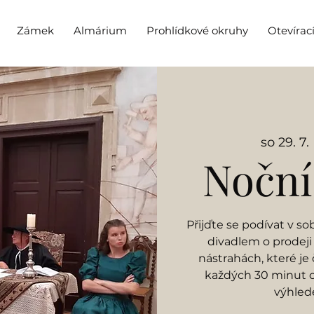
Zámek
Almárium
Prohlídkové okruhy
Otevírac
so 29. 7.
 
Noční
Přijďte se podívat v s
divadlem o prodeji
nástrahách, které je 
každých 30 minut o
výhled