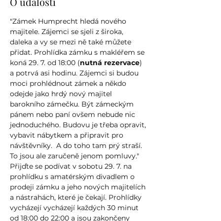
O události
"Zámek Humprecht hledá nového 
majitele. Zájemci se sjeli z široka, 
daleka a vy se mezi ně také můžete 
přidat. Prohlídka zámku s makléřem se 
koná 29. 7. od 18:00 (
nutná rezervace
) 
a potrvá asi hodinu. Zájemci si budou 
moci prohlédnout zámek a někdo 
odejde jako hrdý nový majitel 
barokního zámečku. Být zámeckým 
pánem nebo paní ovšem nebude nic 
jednoduchého. Budovu je třeba opravit, 
vybavit nábytkem a připravit pro 
návštěvníky.  A do toho tam prý straší. 
To jsou ale zaručeně jenom pomluvy."
Přijďte se podívat v sobotu 29. 7. na 
prohlídku s amatérským divadlem o 
prodeji zámku a jeho nových majitelích 
a nástrahách, které je čekají. Prohlídky 
vycházejí vycházejí každých 30 minut 
od 18:00 do 22:00 a jsou zakončeny 