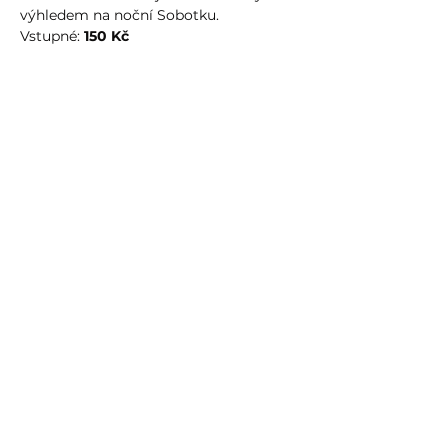
výhledem na noční Sobotku.
Vstupné: 
150 Kč
Sdílet událost
info@humprecht.cz
+420 493 571 583