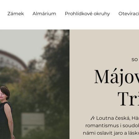
Zámek
Almárium
Prohlídkové okruhy
Otevírac
so 
Májov
Tr
🎶 Loutna česká, Hä
romantismus i soudob
námi oslavit jaro a l