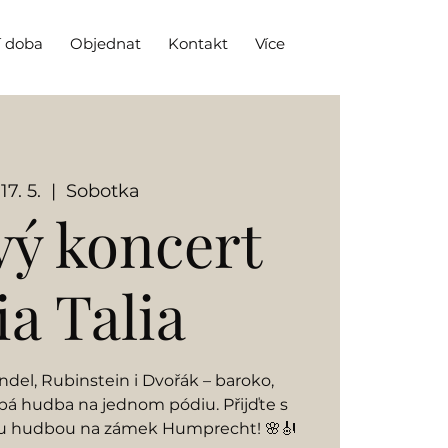
í doba
Objednat
Kontakt
Více
17. 5.
  |  
Sobotka
ý koncert
ia Talia
ndel, Rubinstein i Dvořák – baroko,
á hudba na jednom pódiu. Přijďte s
ásku hudbou na zámek Humprecht! 🌸🎻