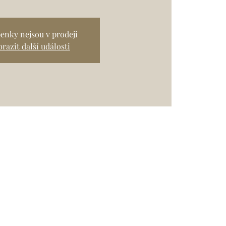
enky nejsou v prodeji
razit další události