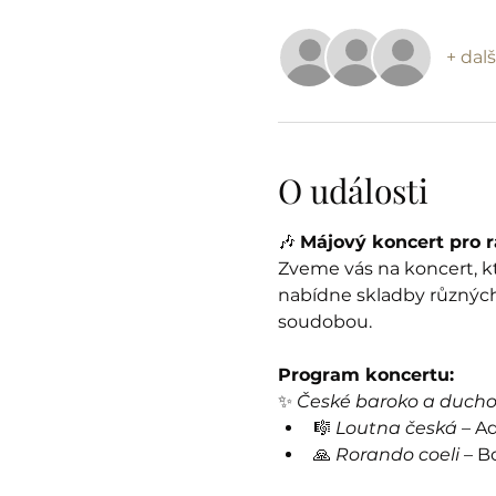
+ dalš
O události
🎶 
Májový koncert pro ra
Zveme vás na koncert, kt
nabídne skladby různých
soudobou.
Program koncertu:
✨ 
České baroko a duch
🎼 
Loutna česká
 – A
🙏 
Rorando coeli
 – 