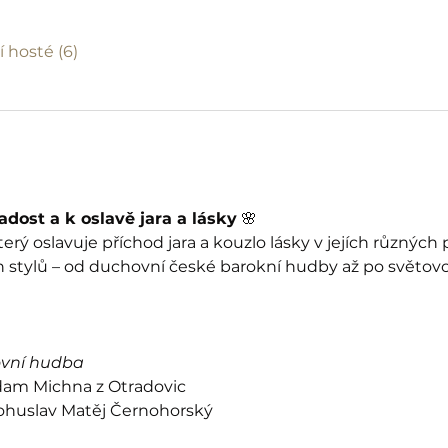
í hosté (6)
dost a k oslavě jara a lásky
 🌸
erý oslavuje příchod jara a kouzlo lásky v jejích různýc
 stylů – od duchovní české barokní hudby až po světo
ovní hudba
dam Michna z Otradovic
Bohuslav Matěj Černohorský