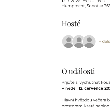
12. 7. 2026 18:00 – 19:00
Humprecht, Sobotka 363
Hosté
+ dalš
O události
Přijďte si vychutnat ko
V neděli 
12. července 20
Hlavní hvězdou večera b
prostorem, která naplno 