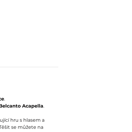
ce
. 
Belcanto Acapella
.
ující hru s hlasem a 
Těšit se můžete na 