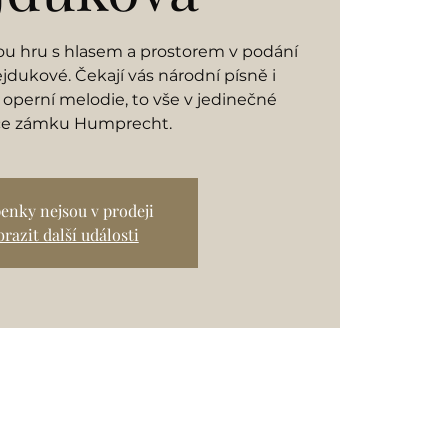
ou hru s hlasem a prostorem v podání
jdukové. Čekají vás národní písně i
 operní melodie, to vše v jedinečné
ce zámku Humprecht.
enky nejsou v prodeji
razit další události