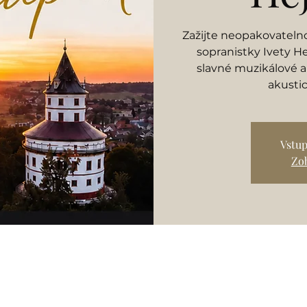
Zažijte neopakovateln
sopranistky Ivety He
slavné muzikálové a
akusti
Vstup
Zob