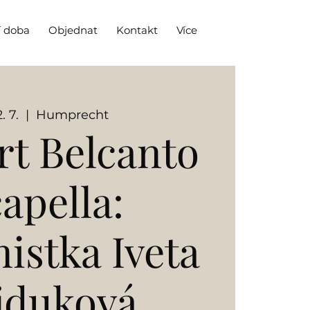
í doba
Objednat
Kontakt
Více
. 7.
  |  
Humprecht
rt Belcanto
apella:
istka Iveta
jduková