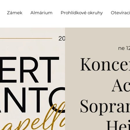
Zámek
Almárium
Prohlídkové okruhy
Otevírac
ne 12
Konce
Ac
Sopran
He