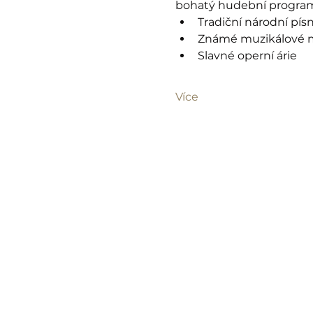
bohatý hudební program 
Tradiční národní pís
Známé muzikálové 
Slavné operní árie
Více