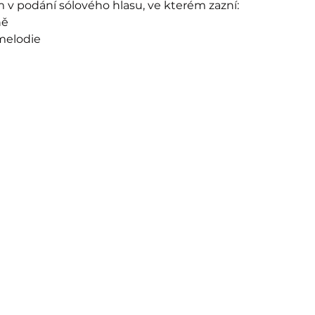
v podání sólového hlasu, ve kterém zazní:
ně
melodie