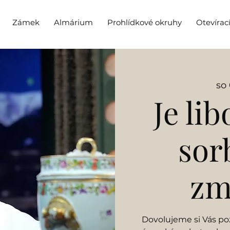
Zámek
Almárium
Prohlídkové okruhy
Otevírac
so 
Je li
sor
zm
Dovolujeme si Vás poz