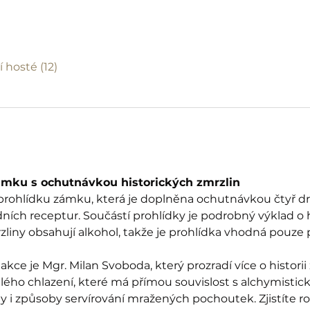
í hosté (12)
ámku s ochutnávkou historických zmrzlin
 prohlídku zámku, která je doplněna ochutnávkou čtyř dr
ch receptur. Součástí prohlídky je podrobný výklad o his
iny obsahují alkohol, takže je prohlídka vhodná pouze pr
kce je Mgr. Milan Svoboda, který prozradí více o histori
mělého chlazení, které má přímou souvislost s alchymisti
ty i způsoby servírování mražených pochoutek. Zjistíte r