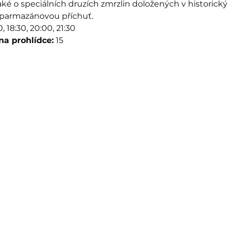
také o speciálních druzích zmrzlin doložených v historic
 parmazánovou příchuť.
0, 18:30, 20:00, 21:30
a prohlídce:
 15