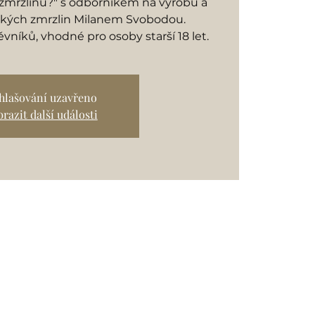
zmrzlinu?" s odborníkem na výrobu a
ických zmrzlin Milanem Svobodou.
níků, vhodné pro osoby starší 18 let.
ihlašování uzavřeno
razit další události