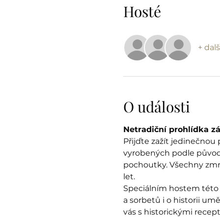
Hosté
+ dalš
O události
Netradiční prohlídka z
Přijďte zažít jedinečnou
vyrobených podle původní
pochoutky. Všechny zmrzl
let.
Speciálním hostem této a
a sorbetů i o historii u
vás s historickými recep