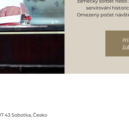
zámecký sorbet nebo 
servírování histor
Omezený počet návštěv
Př
Zob
07 43 Sobotka, Česko