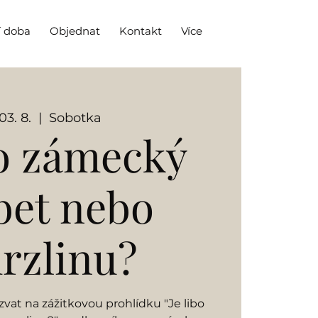
í doba
Objednat
Kontakt
Více
03. 8.
  |  
Sobotka
bo zámecký
bet nebo
rzlinu?
vat na zážitkovou prohlídku "Je libo