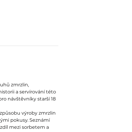
uhů zmrzlin, 
torii a servírování této 
o návštěvníky starší 18 
i způsobu výroby zmrzlin 
ckými pokusy. Seznámí 
ozdíl mezi sorbetem a 