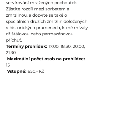
servírování mražených pochoutek. 
Zjistíte rozdíl mezi sorbetem a 
zmrzlinou, a dozvíte se také o 
speciálních druzích zmrzlin doložených 
v historických pramenech, které mívaly 
dřišťálovou nebo parmazánovou 
příchuť.
Termíny prohlídek:
 17:00, 18:30, 20:00, 
21:30
Maximální počet osob na prohlídce:
15
Vstupné:
 650,- Kč
Více
Sdílet událost