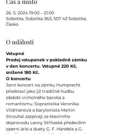
Čas a místo
26. 5. 2024 19:00 – 21:00
Sobotka, Sobotka 363, 507 43 Sobotka,
Česko
O události
Vstupné
Prodej vstupenek v pokladně zámku 
v den koncertu. Vstupné 220 Kč, 
snížené 180 Kč.
O koncertu
Jarní koncert na zámku Humprecht 
představí jako již tradičně hudbu 
období vrcholného baroka a 
romantismu. Sopranistka Veronika 
Vildmanová a barytonista Martin 
Strouhal zazpívají za klavírního 
doprovodu Leony Stříteské především 
operní árie a duety G. F. Händela a G. 