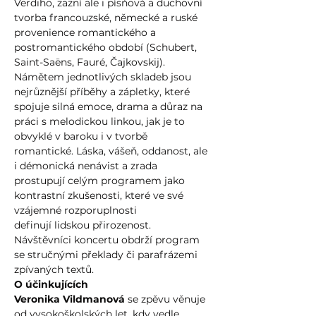
Verdiho, zazní ale i písňová a duchovní 
tvorba francouzské, německé a ruské 
provenience romantického a 
postromantického období (Schubert, 
Saint-Saëns, Fauré, Čajkovskij). 
Námětem jednotlivých skladeb jsou 
nejrůznější příběhy a zápletky, které 
spojuje silná emoce, drama a důraz na 
práci s melodickou linkou, jak je to 
obvyklé v baroku i v tvorbě 
romantické. Láska, vášeň, oddanost, ale 
i démonická nenávist a zrada 
prostupují celým programem jako 
kontrastní zkušenosti, které ve své 
vzájemné rozporuplnosti 
definují lidskou přirozenost. 
Návštěvníci koncertu obdrží program 
se stručnými překlady či parafrázemi 
zpívaných textů.
O účinkujících
Veronika Vildmanová
 se zpěvu věnuje 
od vysokoškolských let, kdy vedle 