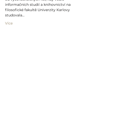
informačních studií a knihovnictví na 
filosofické fakultě Univerzity Karlovy 
studovala…
Více
Sdílet událost
info@humprecht.cz
+420 493 571 583