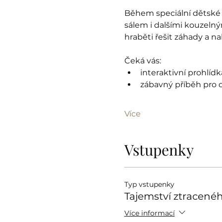
Během speciální dětské 
sálem i dalšími kouzelný
hraběti řešit záhady a n
Čeká vás:
interaktivní prohlíd
zábavný příběh pro d
Více
Vstupenky
Typ vstupenky
Tajemství ztracenéh
Více informací