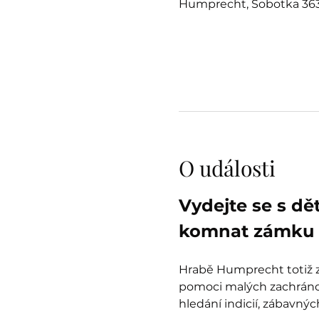
Humprecht, Sobotka 363
O události
Vydejte se s dě
komnat zámku 
Hrabě Humprecht totiž zt
pomoci malých zachránců
hledání indicií, zábavný