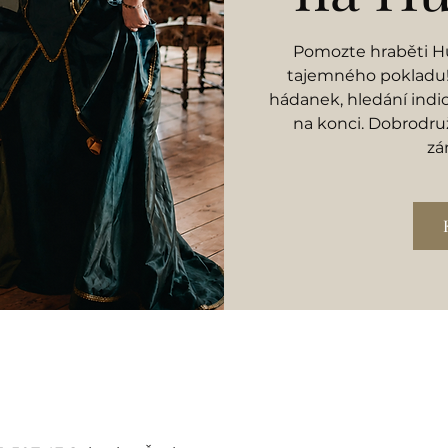
Pomozte hraběti Hu
tajemného pokladu! 
hádanek, hledání indi
na konci. Dobrodruž
zá