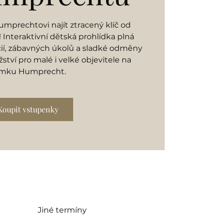
mprechtovi najít ztracený klíč od
Interaktivní dětská prohlídka plná
cií, zábavných úkolů a sladké odměny
ství pro malé i velké objevitele na
mku Humprecht.
Koupit vstupenky
Jiné termíny