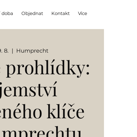
í doba
Objednat
Kontakt
Více
. 8.
  |  
Humprecht
 prohlídky:
jemství
eného klíče
umprechtu