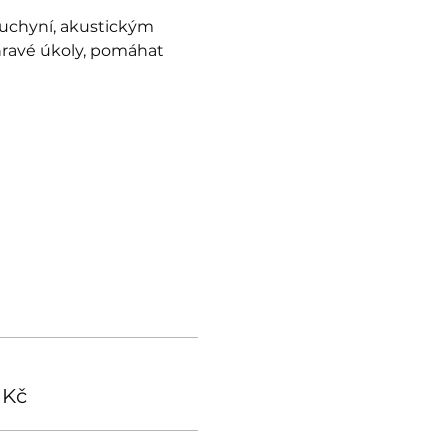
uchyní, akustickým 
hravé úkoly, pomáhat 
 Kč