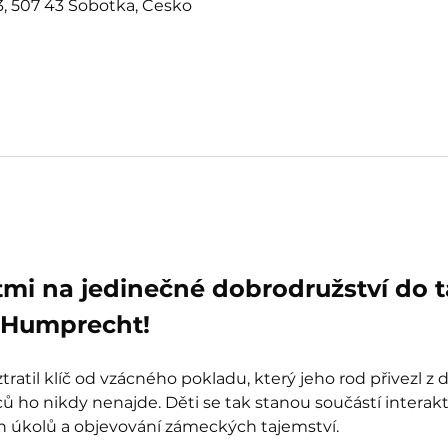
, 507 43 Sobotka, Česko
tmi na jedinečné dobrodružství do 
Humprecht!
ratil klíč od vzácného pokladu, který jeho rod přivezl z 
 ho nikdy nenajde. Děti se tak stanou součástí interak
ch úkolů a objevování zámeckých tajemství.