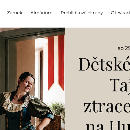
Zámek
Almárium
Prohlídkové okruhy
Otevírac
so 29
Dětské
Ta
ztrac
na H