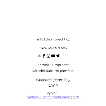
info@humprecht.cz
+420 493 571 583
Zámek Humprecht
Národní kulturní památka
Obchodní podmínky
GDPR
Vytvořil
Vojtěch Kuchař | WebRedesign.cz