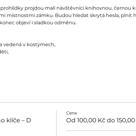
prohlídky projdou malí návštěvníci knihovnou, černou k
mi místnostmi zámku. Budou hledat skrytá hesla, plnit 
akonec objeví i sladkou odměnu.
ka vedená v kostýmech,
ěti,
Cena
o klíče – D
Od 100,00 Kč do 150,00