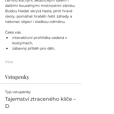
černou kuchyní, akustickým sálem i 
dalšími kouzelnými místnostmi zámku. 
Budou hledat skrytá hesla, plnit hravé 
úkoly, pomáhat hraběti řešit záhady a 
nakonec objeví i sladkou odměnu.
Čeká vás:
interaktivní prohlídka vedená v 
kostýmech,
zábavný příběh pro děti,
Více
Vstupenky
Typ vstupenky
Tajemství ztraceného klíče –
D