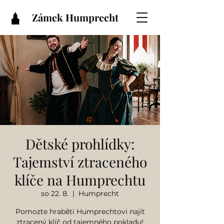
Zámek Humprecht
Dětské prohlídky:
Tajemství ztraceného
klíče na Humprechtu
so 22. 8.
  |  
Humprecht
Pomozte hraběti Humprechtovi najít
ztracený klíč od tajemného pokladu!