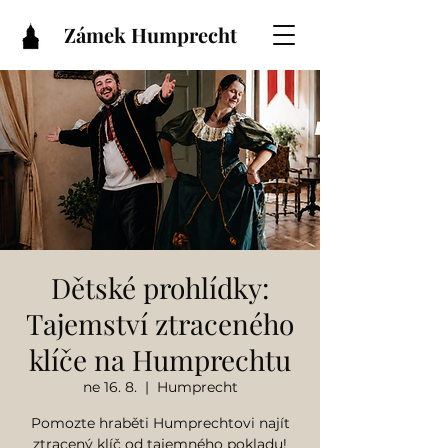
Zámek Humprecht
Dětské prohlídky:
Tajemství ztraceného
klíče na Humprechtu
ne 16. 8.
  |  
Humprecht
Pomozte hraběti Humprechtovi najít
ztracený klíč od tajemného pokladu!