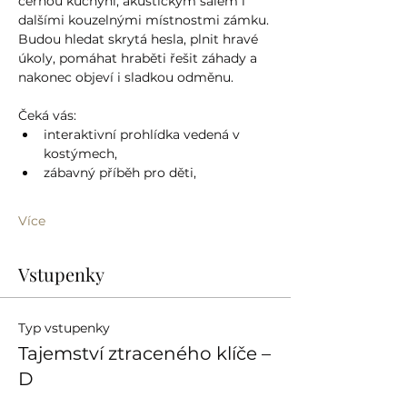
černou kuchyní, akustickým sálem i 
dalšími kouzelnými místnostmi zámku. 
Budou hledat skrytá hesla, plnit hravé 
úkoly, pomáhat hraběti řešit záhady a 
nakonec objeví i sladkou odměnu.
Čeká vás:
interaktivní prohlídka vedená v 
kostýmech,
zábavný příběh pro děti,
Více
Vstupenky
Typ vstupenky
Tajemství ztraceného klíče –
D