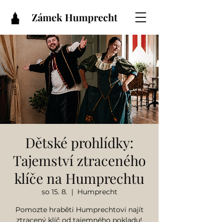
Zámek Humprecht
Dětské prohlídky:
Tajemství ztraceného
klíče na Humprechtu
so 15. 8.
  |  
Humprecht
Pomozte hraběti Humprechtovi najít
ztracený klíč od tajemného pokladu!