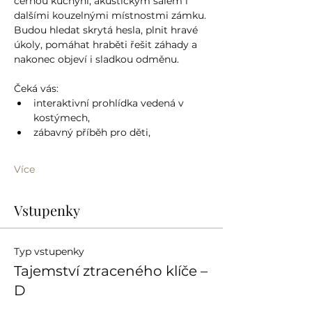
černou kuchyní, akustickým sálem i 
dalšími kouzelnými místnostmi zámku. 
Budou hledat skrytá hesla, plnit hravé 
úkoly, pomáhat hraběti řešit záhady a 
nakonec objeví i sladkou odměnu.
Čeká vás:
interaktivní prohlídka vedená v 
kostýmech,
zábavný příběh pro děti,
Více
Vstupenky
Typ vstupenky
Tajemství ztraceného klíče –
D