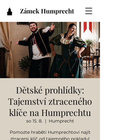
Zámek Humprecht
Dětské prohlídky:
Tajemství ztraceného
klíče na Humprechtu
so 15. 8.
  |  
Humprecht
Pomozte hraběti Humprechtovi najít
ztracený klíč od tajemného pokladu!