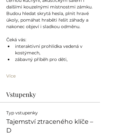
černou kuchyní, akustickým sálem i 
dalšími kouzelnými místnostmi zámku. 
Budou hledat skrytá hesla, plnit hravé 
úkoly, pomáhat hraběti řešit záhady a 
nakonec objeví i sladkou odměnu.
Čeká vás:
interaktivní prohlídka vedená v 
kostýmech,
zábavný příběh pro děti,
Více
Vstupenky
Typ vstupenky
Tajemství ztraceného klíče –
D