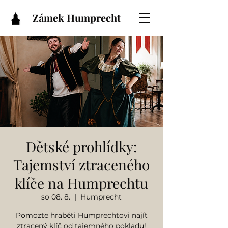
Zámek Humprecht
Dětské prohlídky:
Tajemství ztraceného
klíče na Humprechtu
so 08. 8.
  |  
Humprecht
Pomozte hraběti Humprechtovi najít
ztracený klíč od tajemného pokladu!