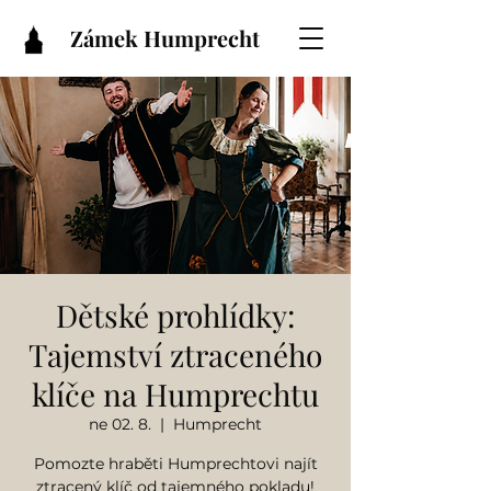
Zámek Humprecht
Dětské prohlídky:
Tajemství ztraceného
klíče na Humprechtu
ne 02. 8.
  |  
Humprecht
Pomozte hraběti Humprechtovi najít
ztracený klíč od tajemného pokladu!