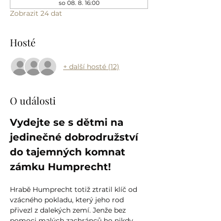
so 08. 8. 16:00
Zobrazit 24 dat
Hosté
+ další hosté (12)
O události
Vydejte se s dětmi na 
jedinečné dobrodružství 
do tajemných komnat 
zámku Humprecht!
Hrabě Humprecht totiž ztratil klíč od 
vzácného pokladu, který jeho rod 
přivezl z dalekých zemí. Jenže bez 
pomoci malých zachránců ho nikdy 