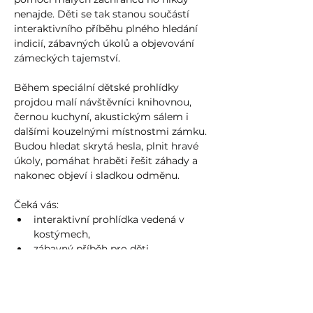
nenajde. Děti se tak stanou součástí 
interaktivního příběhu plného hledání 
indicií, zábavných úkolů a objevování 
zámeckých tajemství.
Během speciální dětské prohlídky 
projdou malí návštěvníci knihovnou, 
černou kuchyní, akustickým sálem i 
dalšími kouzelnými místnostmi zámku. 
Budou hledat skrytá hesla, plnit hravé 
úkoly, pomáhat hraběti řešit záhady a 
nakonec objeví i sladkou odměnu.
Čeká vás:
interaktivní prohlídka vedená v 
kostýmech,
zábavný příběh pro děti,
Více