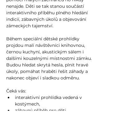
nenajde. Děti se tak stanou součástí 
interaktivního příběhu plného hledání 
indicií, zábavných úkolů a objevování 
zámeckých tajemství.
Během speciální dětské prohlídky 
projdou malí návštěvníci knihovnou, 
černou kuchyní, akustickým sálem i 
dalšími kouzelnými místnostmi zámku. 
Budou hledat skrytá hesla, plnit hravé 
úkoly, pomáhat hraběti řešit záhady a 
nakonec objeví i sladkou odměnu.
Čeká vás:
interaktivní prohlídka vedená v 
kostýmech,
zábavný příběh pro děti,
Více