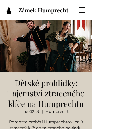
Zámek Humprecht
Dětské prohlídky:
Tajemství ztraceného
klíče na Humprechtu
ne 02. 8.
  |  
Humprecht
Pomozte hraběti Humprechtovi najít
ztracený klíč od tajemného pokladu!