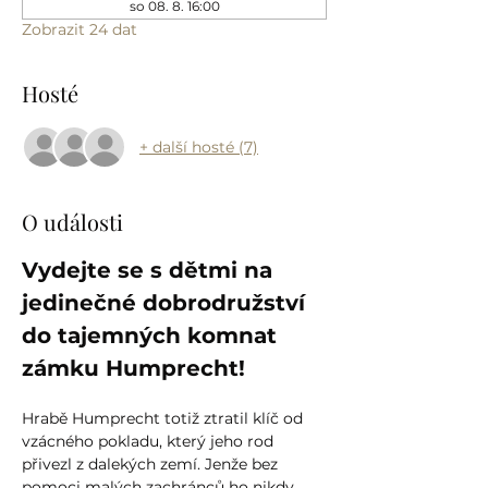
so 08. 8. 16:00
Zobrazit 24 dat
Hosté
+ další hosté (7)
O události
Vydejte se s dětmi na 
jedinečné dobrodružství 
do tajemných komnat 
zámku Humprecht!
Hrabě Humprecht totiž ztratil klíč od 
vzácného pokladu, který jeho rod 
přivezl z dalekých zemí. Jenže bez 
pomoci malých zachránců ho nikdy 