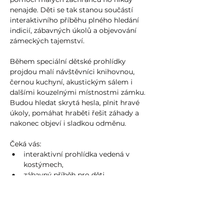
nenajde. Děti se tak stanou součástí 
interaktivního příběhu plného hledání 
indicií, zábavných úkolů a objevování 
zámeckých tajemství.
Během speciální dětské prohlídky 
projdou malí návštěvníci knihovnou, 
černou kuchyní, akustickým sálem i 
dalšími kouzelnými místnostmi zámku. 
Budou hledat skrytá hesla, plnit hravé 
úkoly, pomáhat hraběti řešit záhady a 
nakonec objeví i sladkou odměnu.
Čeká vás:
interaktivní prohlídka vedená v 
kostýmech,
zábavný příběh pro děti,
Více