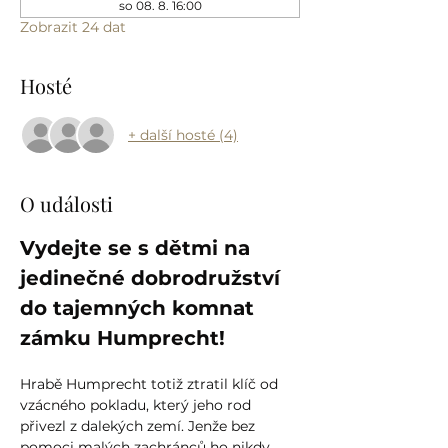
so 08. 8. 16:00
Zobrazit 24 dat
Hosté
+ další hosté (4)
O události
Vydejte se s dětmi na 
jedinečné dobrodružství 
do tajemných komnat 
zámku Humprecht!
Hrabě Humprecht totiž ztratil klíč od 
vzácného pokladu, který jeho rod 
přivezl z dalekých zemí. Jenže bez 
pomoci malých zachránců ho nikdy 