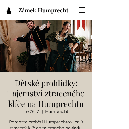
Zámek Humprecht
Dětské prohlídky:
Tajemství ztraceného
klíče na Humprechtu
ne 26. 7.
  |  
Humprecht
Pomozte hraběti Humprechtovi najít
ztracený klíč od tajemného pokladu!