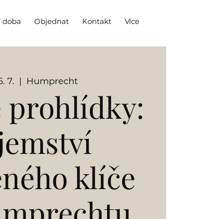
í doba
Objednat
Kontakt
Více
. 7.
  |  
Humprecht
 prohlídky:
jemství
eného klíče
umprechtu