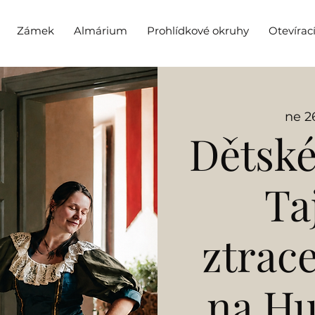
Zámek
Almárium
Prohlídkové okruhy
Otevírac
ne 26
Dětské
Ta
ztrac
na H