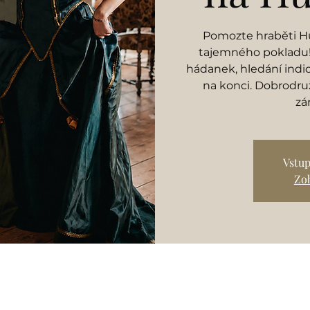
Pomozte hraběti Hu
tajemného pokladu! 
hádanek, hledání indi
na konci. Dobrodruž
zá
Vstup
Zob