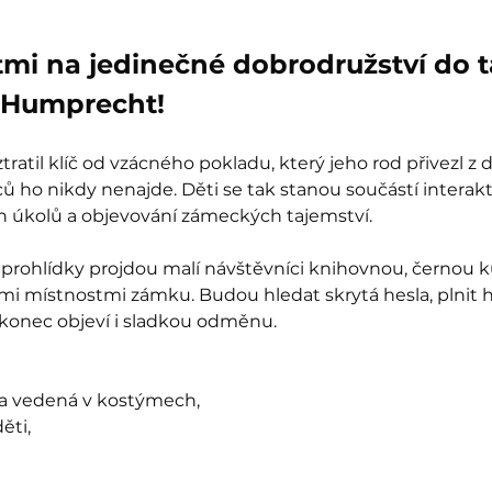
tmi na jedinečné dobrodružství do 
Humprecht!
ratil klíč od vzácného pokladu, který jeho rod přivezl z 
 ho nikdy nenajde. Děti se tak stanou součástí interak
ch úkolů a objevování zámeckých tajemství.
prohlídky projdou malí návštěvníci knihovnou, černou k
mi místnostmi zámku. Budou hledat skrytá hesla, plnit 
akonec objeví i sladkou odměnu.
ka vedená v kostýmech,
ěti,