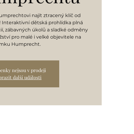
mprechtovi najít ztracený klíč od
Interaktivní dětská prohlídka plná
cií, zábavných úkolů a sladké odměny
ství pro malé i velké objevitele na
mku Humprecht.
enky nejsou v prodeji
razit další události