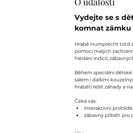
O události
Vydejte se s dě
komnat zámku 
Hrabě Humprecht totiž zt
pomoci malých zachránců
hledání indicií, zábavný
Během speciální dětské 
sálem i dalšími kouzelný
hraběti řešit záhady a n
Čeká vás:
interaktivní prohlíd
zábavný příběh pro d
Více