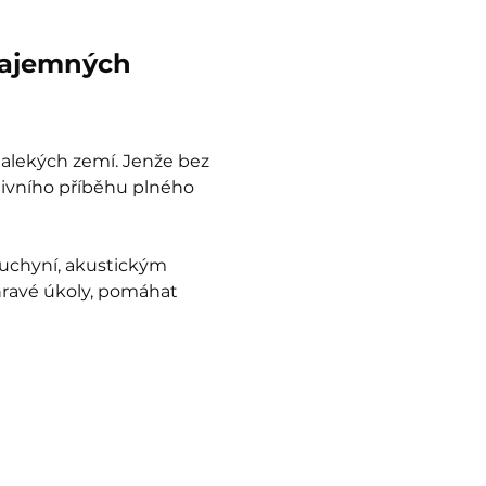
tajemných 
dalekých zemí. Jenže bez 
tivního příběhu plného 
uchyní, akustickým 
hravé úkoly, pomáhat 