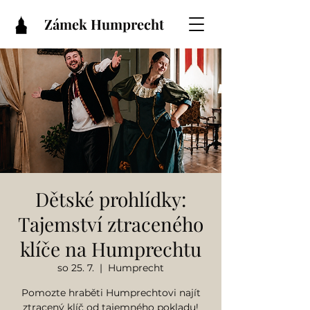
Zámek Humprecht
Dětské prohlídky:
Tajemství ztraceného
klíče na Humprechtu
so 25. 7.
  |  
Humprecht
Pomozte hraběti Humprechtovi najít
ztracený klíč od tajemného pokladu!