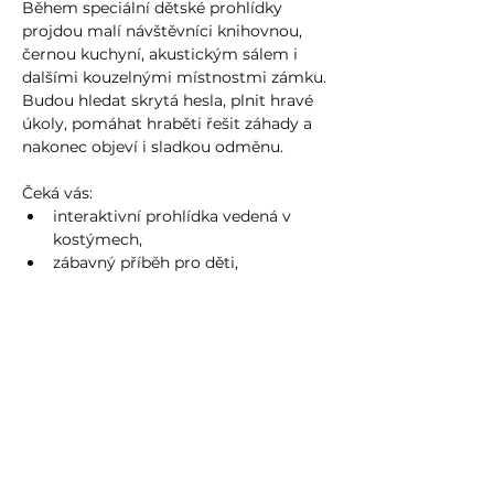
Během speciální dětské prohlídky 
projdou malí návštěvníci knihovnou, 
černou kuchyní, akustickým sálem i 
dalšími kouzelnými místnostmi zámku. 
Budou hledat skrytá hesla, plnit hravé 
úkoly, pomáhat hraběti řešit záhady a 
nakonec objeví i sladkou odměnu.
Čeká vás:
interaktivní prohlídka vedená v 
kostýmech,
zábavný příběh pro děti,
Více
Sdílet událost