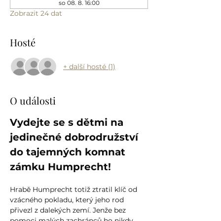
so 08. 8. 16:00
Zobrazit 24 dat
Hosté
+ další hosté (1)
O události
Vydejte se s dětmi na 
jedinečné dobrodružství 
do tajemných komnat 
zámku Humprecht!
Hrabě Humprecht totiž ztratil klíč od 
vzácného pokladu, který jeho rod 
přivezl z dalekých zemí. Jenže bez 
pomoci malých zachránců ho nikdy 