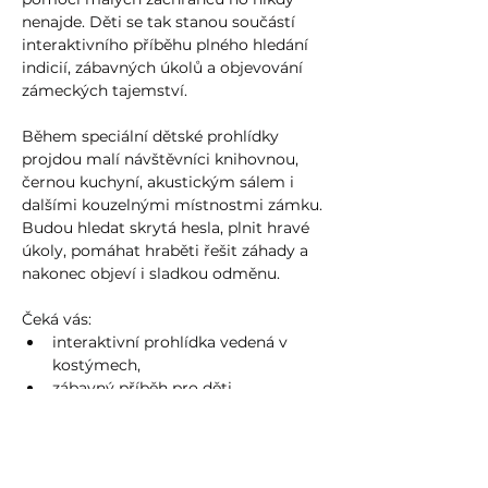
nenajde. Děti se tak stanou součástí 
interaktivního příběhu plného hledání 
indicií, zábavných úkolů a objevování 
zámeckých tajemství.
Během speciální dětské prohlídky 
projdou malí návštěvníci knihovnou, 
černou kuchyní, akustickým sálem i 
dalšími kouzelnými místnostmi zámku. 
Budou hledat skrytá hesla, plnit hravé 
úkoly, pomáhat hraběti řešit záhady a 
nakonec objeví i sladkou odměnu.
Čeká vás:
interaktivní prohlídka vedená v 
kostýmech,
zábavný příběh pro děti,
Více