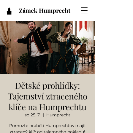
Zámek Humprecht
Dětské prohlídky:
Tajemství ztraceného
klíče na Humprechtu
so 25. 7.
  |  
Humprecht
Pomozte hraběti Humprechtovi najít
ztracený klíč od tajemného pokladu!