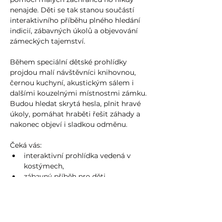
nenajde. Děti se tak stanou součástí 
interaktivního příběhu plného hledání 
indicií, zábavných úkolů a objevování 
zámeckých tajemství.
Během speciální dětské prohlídky 
projdou malí návštěvníci knihovnou, 
černou kuchyní, akustickým sálem i 
dalšími kouzelnými místnostmi zámku. 
Budou hledat skrytá hesla, plnit hravé 
úkoly, pomáhat hraběti řešit záhady a 
nakonec objeví i sladkou odměnu.
Čeká vás:
interaktivní prohlídka vedená v 
kostýmech,
zábavný příběh pro děti,
Více