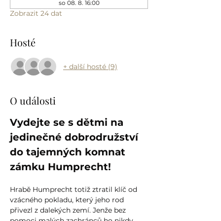
so 08. 8. 16:00
Zobrazit 24 dat
Hosté
+ další hosté (9)
O události
Vydejte se s dětmi na 
jedinečné dobrodružství 
do tajemných komnat 
zámku Humprecht!
Hrabě Humprecht totiž ztratil klíč od 
vzácného pokladu, který jeho rod 
přivezl z dalekých zemí. Jenže bez 
pomoci malých zachránců ho nikdy 