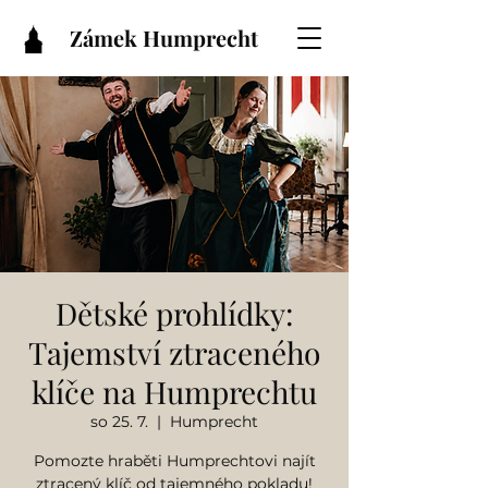
Zámek Humprecht
Dětské prohlídky:
Tajemství ztraceného
klíče na Humprechtu
so 25. 7.
  |  
Humprecht
Pomozte hraběti Humprechtovi najít
ztracený klíč od tajemného pokladu!