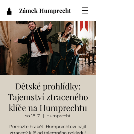
Zámek Humprecht
Dětské prohlídky:
Tajemství ztraceného
klíče na Humprechtu
so 18. 7.
  |  
Humprecht
Pomozte hraběti Humprechtovi najít
ztracený klíč od tajemného pokladu!