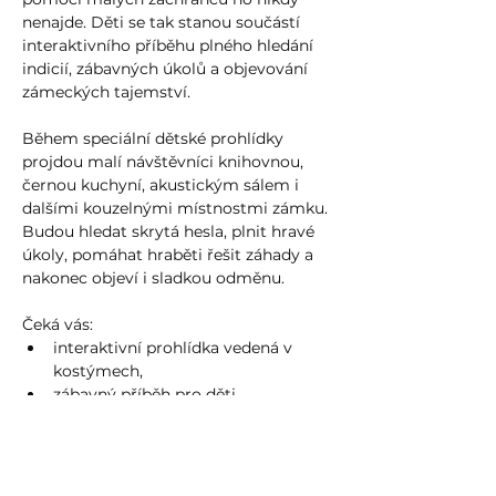
nenajde. Děti se tak stanou součástí 
interaktivního příběhu plného hledání 
indicií, zábavných úkolů a objevování 
zámeckých tajemství.
Během speciální dětské prohlídky 
projdou malí návštěvníci knihovnou, 
černou kuchyní, akustickým sálem i 
dalšími kouzelnými místnostmi zámku. 
Budou hledat skrytá hesla, plnit hravé 
úkoly, pomáhat hraběti řešit záhady a 
nakonec objeví i sladkou odměnu.
Čeká vás:
interaktivní prohlídka vedená v 
kostýmech,
zábavný příběh pro děti,
Více