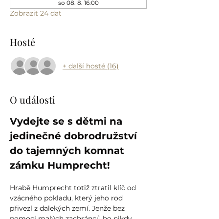
so 08. 8. 16:00
Zobrazit 24 dat
Hosté
+ další hosté (16)
O události
Vydejte se s dětmi na 
jedinečné dobrodružství 
do tajemných komnat 
zámku Humprecht!
Hrabě Humprecht totiž ztratil klíč od 
vzácného pokladu, který jeho rod 
přivezl z dalekých zemí. Jenže bez 
pomoci malých zachránců ho nikdy 