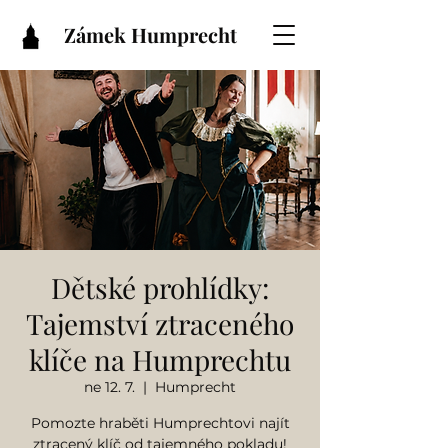
Zámek Humprecht
Dětské prohlídky:
Tajemství ztraceného
klíče na Humprechtu
ne 12. 7.
  |  
Humprecht
Pomozte hraběti Humprechtovi najít
ztracený klíč od tajemného pokladu!