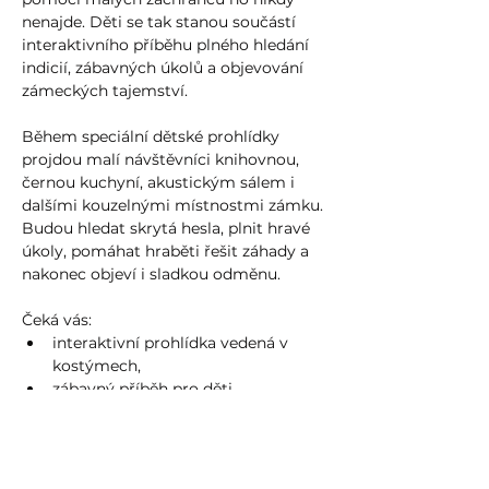
nenajde. Děti se tak stanou součástí 
interaktivního příběhu plného hledání 
indicií, zábavných úkolů a objevování 
zámeckých tajemství.
Během speciální dětské prohlídky 
projdou malí návštěvníci knihovnou, 
černou kuchyní, akustickým sálem i 
dalšími kouzelnými místnostmi zámku. 
Budou hledat skrytá hesla, plnit hravé 
úkoly, pomáhat hraběti řešit záhady a 
nakonec objeví i sladkou odměnu.
Čeká vás:
interaktivní prohlídka vedená v 
kostýmech,
zábavný příběh pro děti,
Více