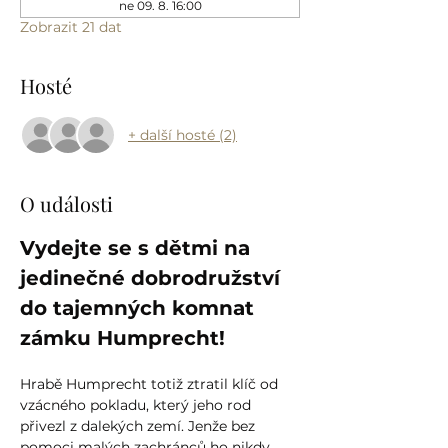
ne 09. 8. 16:00
Zobrazit 21 dat
Hosté
+ další hosté (2)
O události
Vydejte se s dětmi na 
jedinečné dobrodružství 
do tajemných komnat 
zámku Humprecht!
Hrabě Humprecht totiž ztratil klíč od 
vzácného pokladu, který jeho rod 
přivezl z dalekých zemí. Jenže bez 
pomoci malých zachránců ho nikdy 