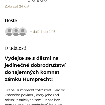
so 08. 8. 16:00
Zobrazit 24 dat
Hosté
+ další hosté (15)
O události
Vydejte se s dětmi na 
jedinečné dobrodružství 
do tajemných komnat 
zámku Humprecht!
Hrabě Humprecht totiž ztratil klíč od 
vzácného pokladu, který jeho rod 
přivezl z dalekých zemí. Jenže bez 
pomoci malých zachránců ho nikdy 