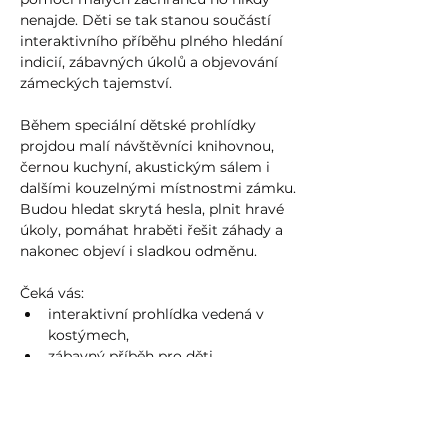
nenajde. Děti se tak stanou součástí 
interaktivního příběhu plného hledání 
indicií, zábavných úkolů a objevování 
zámeckých tajemství.
Během speciální dětské prohlídky 
projdou malí návštěvníci knihovnou, 
černou kuchyní, akustickým sálem i 
dalšími kouzelnými místnostmi zámku. 
Budou hledat skrytá hesla, plnit hravé 
úkoly, pomáhat hraběti řešit záhady a 
nakonec objeví i sladkou odměnu.
Čeká vás:
interaktivní prohlídka vedená v 
kostýmech,
zábavný příběh pro děti,
Více