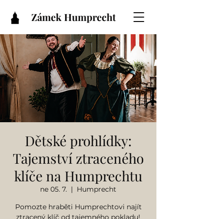
Zámek Humprecht
Dětské prohlídky:
Tajemství ztraceného
klíče na Humprechtu
ne 05. 7.
  |  
Humprecht
Pomozte hraběti Humprechtovi najít
ztracený klíč od tajemného pokladu!