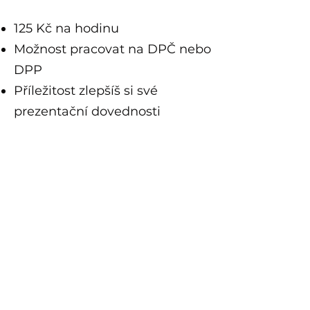
125 Kč na hodinu
Možnost pracovat na DPČ nebo
DPP
Příležitost zlepšíš si své
prezentační dovednosti
Možnost pracovat i mimo letní
sezónu
Skvělý kolektiv studentů
Spousty zážitků ze společných
akcí
Možnost celoroční brigády