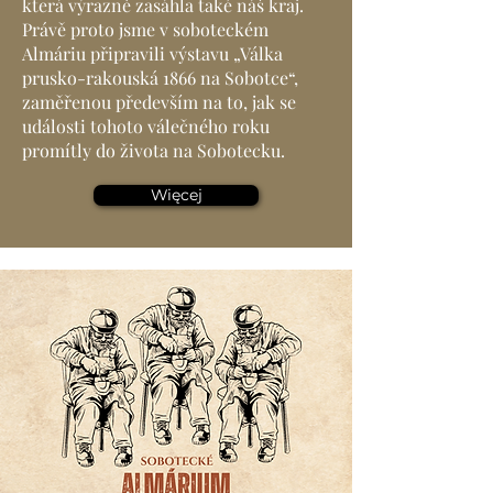
která výrazně zasáhla také náš kraj.
Právě proto jsme v soboteckém
Almáriu připravili výstavu „Válka
prusko-rakouská 1866 na Sobotce“,
zaměřenou především na to, jak se
události tohoto válečného roku
promítly do života na Sobotecku.
Więcej