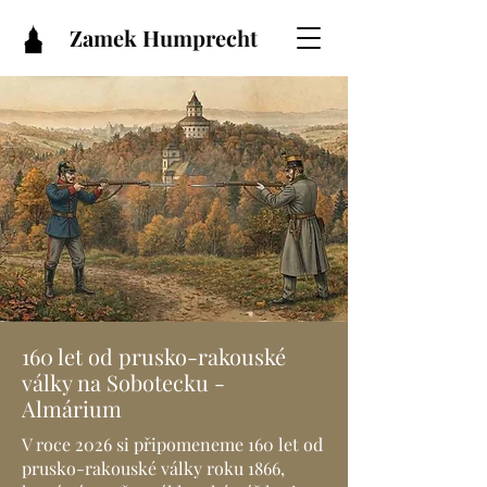
Zamek Humprecht
160 let od prusko-rakouské
války na Sobotecku -
Almárium
V roce 2026 si připomeneme 160 let od
prusko-rakouské války roku 1866,