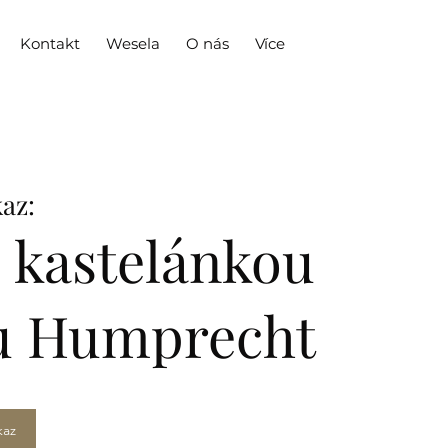
Kontakt
Wesela
O nás
Více
az:
s kastelánkou
u Humprecht
kaz