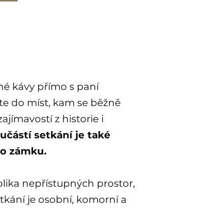
rné kávy přímo s paní
e do míst, kam se běžně
jímavostí z historie i
učástí setkání je také
ho zámku.
lika nepřístupných prostor,
etkání je osobní, komorní a