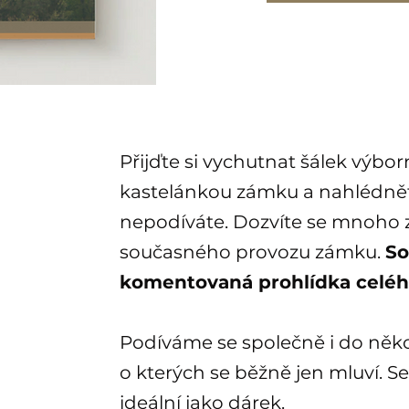
Přijďte si vychutnat šálek výbo
kastelánkou zámku a nahlédnět
nepodíváte. Dozvíte se mnoho za
současného provozu zámku.
So
komentovaná prohlídka celé
Podíváme se společně i do něko
o kterých se běžně jen mluví. S
ideální jako dárek.