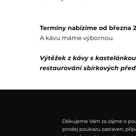
Termíny nabízíme od března 
A kávu máme výbornou.
Výtěžek z kávy s kastelánko
restaurování sbírkových pře
Děkujeme Vám za zájme o po
prodej poukazu zastaven, pří