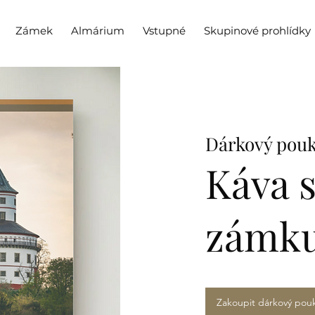
Zámek
Almárium
Vstupné
Skupinové prohlídky
Dárkový pouk
Káva 
zámk
Zakoupit dárkový pou