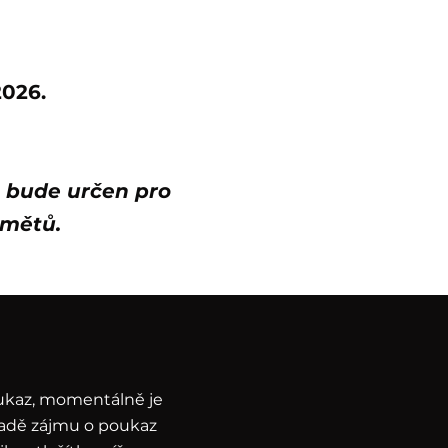
2026.
u bude určen pro
dmětů.
ukaz, momentálně je
padě zájmu o poukaz