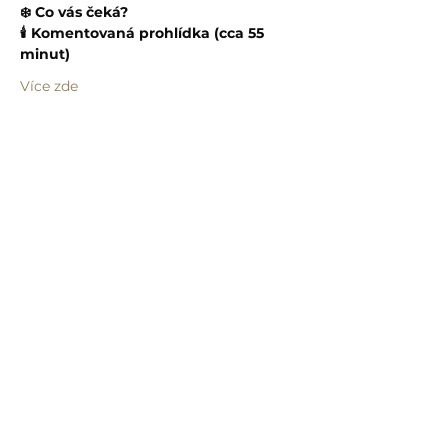
❄️ Co vás čeká?
🕯️ Komentovaná prohlídka (cca 55 
minut)
Více zde
Sdílet událost
info@humprecht.cz
+420 493 571 583