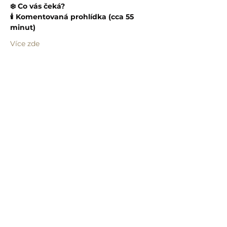
❄️ Co vás čeká?
🕯️ Komentovaná prohlídka (cca 55 
minut)
Více zde
Sdílet událost
info@humprecht.cz
+420 493 571 583